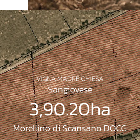
VIGNA MADRE CHIESA
Sangiovese
3,90.20ha
Morellino di Scansano DOCG