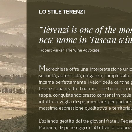
LO STILE TERENZI
"Terenzi is one of the mo
new name in Tuscan wi
Robert Parker, The Wine Advocate
M
adrechiesa offre una interpretazione uni
sobrietà, autenticità, eleganza, complessità e 
incarna perfettamente i valori della cantina g
terenzi. una realtà dinamica, che ha bruciato
tappe, conquistando presto consensi in itali
intatta la voglia di sperimentare, per portare
massima espressione qualitativa e territoriale
L’azienda gestita dai tre giovani fratelli Fede
Romana, dispone oggi di 150 ettari di proprietà