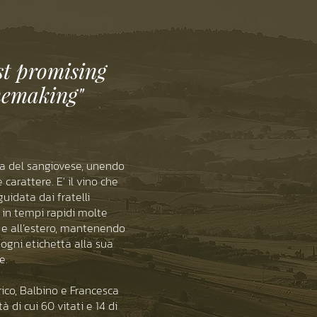
st promising
nemaking"
ca del sangiovese, unendo
carattere. E' il vino che
uidata dai fratelli
 in tempi rapidi molte
a e all’estero, mantenendo
 ogni etichetta alla sua
.​
rico, Balbino e Francesca
 di cui 60 vitati e 14 di